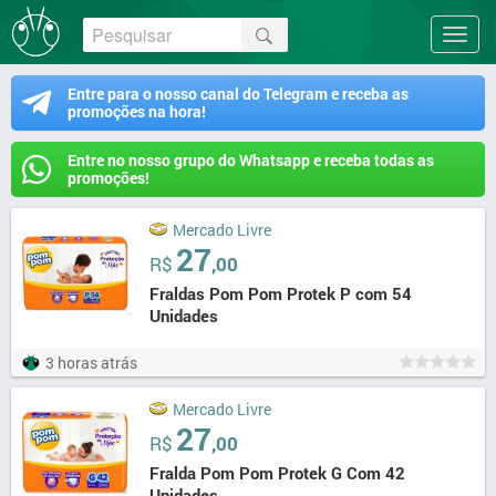
Entre para o nosso canal do Telegram e receba as
promoções na hora!
Entre no nosso grupo do Whatsapp e receba todas as
promoções!
Mercado Livre
27
R$
,00
Fraldas Pom Pom Protek P com 54
Unidades
3 horas atrás
Mercado Livre
27
R$
,00
Fralda Pom Pom Protek G Com 42
Unidades